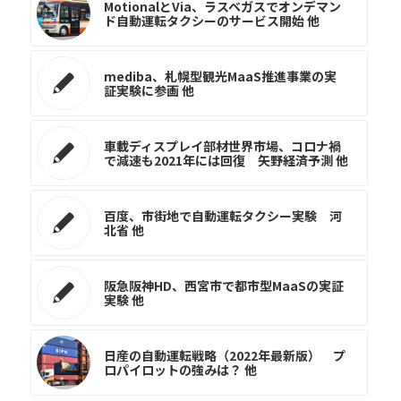
MotionalとVia、ラスベガスでオンデマン
ド自動運転タクシーのサービス開始 他
mediba、札幌型観光MaaS推進事業の実
証実験に参画 他
車載ディスプレイ部材世界市場、コロナ禍
で減速も2021年には回復 矢野経済予測 他
百度、市街地で自動運転タクシー実験 河
北省 他
阪急阪神HD、西宮市で都市型MaaSの実証
実験 他
日産の自動運転戦略（2022年最新版） プ
ロパイロットの強みは？ 他