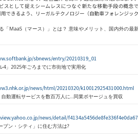
ビスとして捉えシームレスにつなぐ新たな移動手段の概念で
て利用できるよう、リーガルテクノロジー（自動車フォレンジッ
る「MaaS（マース）」とは？ 意味やメリット、国内外の最
ww.softbank.jp/sbnews/entry/20210319_01
4」2025年ごろまでに市街地で実用化
ww3.nhk.or.jp/news/html/20210320/k10012925431000.html
、自動運転サービスを数百万人に…同業ボヤージュを買収
arview.yahoo.co.jp/news/detail/f4134a5456de8fe336f4e0da
ーブン・シティ」に住む方法は?