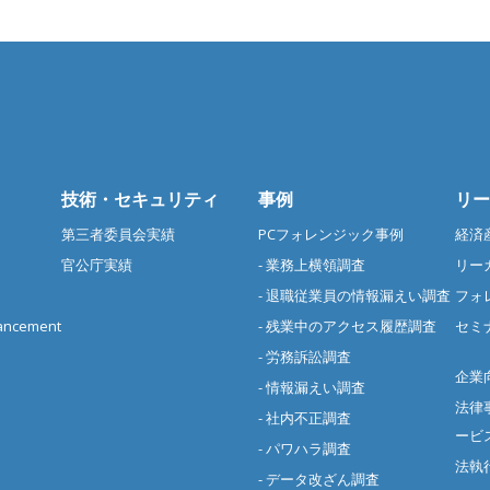
技術・セキュリティ
事例
リー
第三者委員会実績
PCフォレンジック事例
経済
官公庁実績
- 業務上横領調査
リー
- 退職従業員の情報漏えい調査
フォ
cement
- 残業中のアクセス履歴調査
セミ
- 労務訴訟調査
企業
- 情報漏えい調査
法律
- 社内不正調査
ービ
- パワハラ調査
法執
- データ改ざん調査