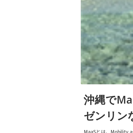
沖縄でM
ゼンリン
MaaSとは、Mobil