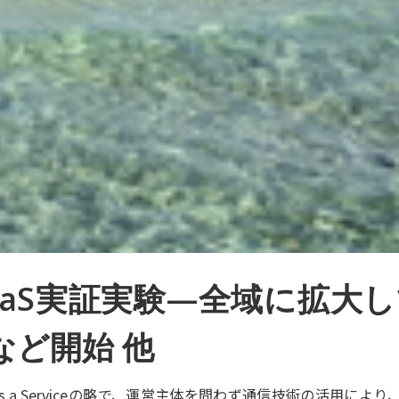
aaS実証実験—全域に拡大
など開始 他
ity as a Serviceの略で、運営主体を問わず通信技術の活用に