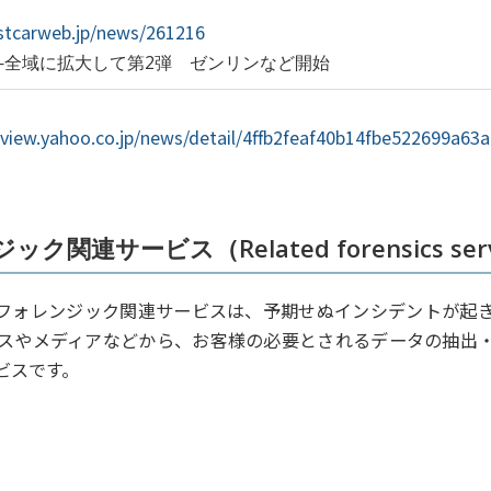
estcarweb.jp/news/261216
—全域に拡大して第2弾 ゼンリンなど開始
arview.yahoo.co.jp/news/detail/4ffb2feaf40b14fbe522699a63
関連サービス（Related forensics serv
車フォレンジック関連サービスは、予期せぬインシデントが起
スやメディアなどから、お客様の必要とされるデータの抽出
ビスです。