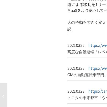
段による移動を1サー
MaaSをより安心し
人の移動を大きく変え
説
20210322
https://w
高度な自動運転「レベル
20210322
https://w
GMの自動運転車部門
地方都市ほどMaaSが必
20210322
https://c
要な理由とは？ 4つの
トヨタの未来都市「ウ
事例に見る社会実装の
意義...