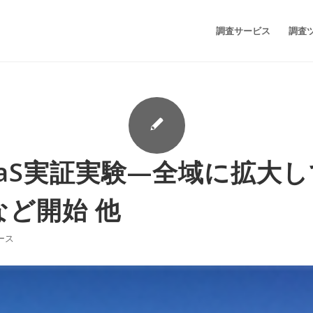
調査サービス
調査
aaS実証実験—全域に拡大
ど開始 他
ース