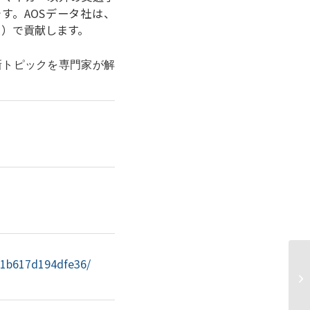
す。AOSデータ社は、
ク）で貢献します。
新トピックを専門家が解
671b617d194dfe36/
一
協
の