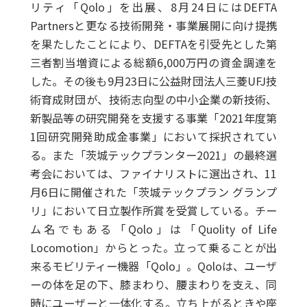
リティ「Qolo」を出展、8月24日にはDEFTA
Partnersと更なる技術開発・事業展開に向け提携
を果たしたことにより、DEFTAを引受先とした第
三者割当増資による総額6,000万円の資金調達を
した。その後も9月23日に公益財団法人三菱UFJ技
術育成財団が、技術志向型の中小企業の新技術、
新製品等の研究開発を支援する事業「2021年度第
1回研究開発助成金事業」において採択されてい
る。また「茨城テックプランター2021」の最終選
考会においては、ファイナリストに選出され、11
月6日に開催された「茨城テックプラン グランプ
リ」において日立製作所賞を受賞している。チー
ム名でもある「Qolo」は「Quolity of Life
Locomotion」からとった。立って乗ることが出
来るモビリティー機器「Qolo」。Qoloは、ユーザ
ーの体を足の下、膝まわり、腰まわりを支え、同
時にユーザーと一体化する。立ち上がるときや座