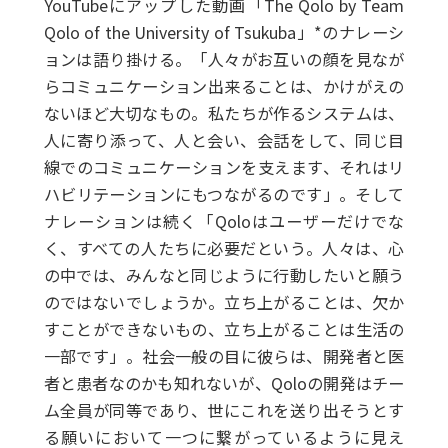
YouTubeにアップした動画「The Qolo by Team
Qolo of the University of Tsukuba」*のナレーシ
ョンは語り掛ける。「人々がお互いの顔を見なが
らコミュニケーション出来ることは、かけがえの
ないほど大切なもの。私たちが作るシステムは、
人に寄り添って、人と会い、会話をして、同じ目
線でのコミュニケーションを支えます、それはリ
ハビリテーションにもつながるのです」。そして
ナレーションは続く「Qoloはユーザーだけでな
く、すべての人たちに必要だという。人々は、心
の中では、みんなと同じように行動したいと願う
のではないでしょうか。立ち上がることは、欠か
すことができないもの、立ち上がることは生活の
一部です」。社会一般の目に彼らは、開発者と医
者と患者なのかも知れないが、Qoloの開発はチー
ム全員が同等であり、世にこれを送り出そうとす
る願いにおいて一つに繋がっているように見え