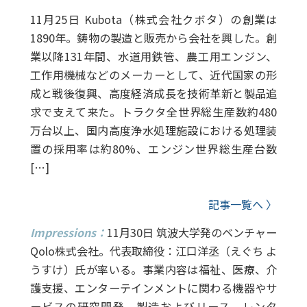
11月25日 Kubota（株式会社クボタ）の創業は
1890年。鋳物の製造と販売から会社を興した。創
業以降131年間、水道用鉄管、農工用エンジン、
工作用機械などのメーカーとして、近代国家の形
成と戦後復興、高度経済成長を技術革新と製品追
求で支えて来た。トラクタ全世界総生産数約480
万台以上、国内高度浄水処理施設における処理装
置の採用率は約80%、エンジン世界総生産台数
[…]
記事一覧へ 〉
Impressions：
11月30日 筑波大学発のベンチャー
Qolo株式会社。代表取締役：江口洋丞（えぐち よ
うすけ）氏が率いる。事業内容は福祉、医療、介
護支援、エンターテインメントに関わる機器やサ
ービスの研究開発、製造およびリース、レンタ