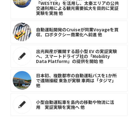
「WESTER」を活用し、太秦エリアの公共
交通利用による観光需要拡大を目的に実証
実験を実施 他
自動運転開発のCruiseが同業Voyageを買
収、ロボタクシー商業化へ前進 他
出光興産が展開する超小型 EV の実証実験
へ、スマートドライブ社の「Mobility
Data Platform」の提供を開始 他
日本初、複数都市の自動運転バスを1か所
で遠隔操縦 東急が実験 車両は「タジマ」
他
小型自動運転車を島内の移動や物流に活
用 実証実験を実施へ 他