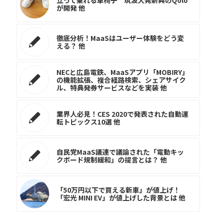
立って乗れる車椅子 筑波大発新興のQolo
が開発 他
徹底分析！MaaSはユーザー体験をどう変
える？ 他
NECと広島電鉄、MaaSアプリ「MOBIRY」
の機能拡張、複合経路検索、シェアサイク
ル、特典発券サービスなどを実装 他
業界人必見！CES 2020で発表された自動運
転トピックス10選 他
自民党MaaS議連で議論された「電動キッ
クボード規制緩和」の提言とは？ 他
「50万円以下で買える新車」が値上げ！
「宏光 MINI EV」が値上げした背景とは 他