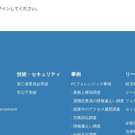
グイン
してください。
技術・セキュリティ
事例
リー
第三者委員会実績
PCフォレンジック事例
経済
官公庁実績
- 業務上横領調査
リー
- 退職従業員の情報漏えい調査
フォ
cement
- 残業中のアクセス履歴調査
セミ
- 労務訴訟調査
企業
- 情報漏えい調査
法律
- 社内不正調査