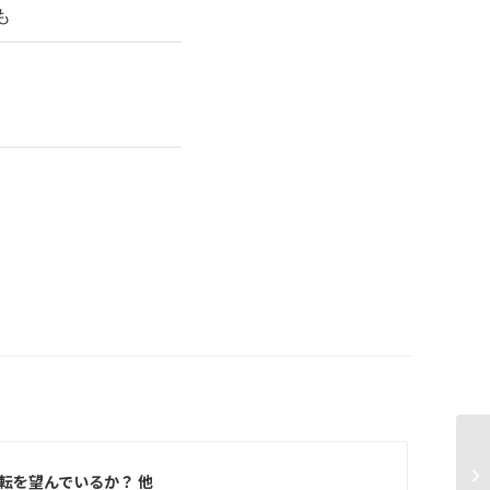
も
ス
転を望んでいるか？ 他
り