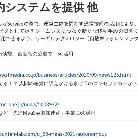
約システムを提供 他
ity as a Serviceの略で、運営主体を問わず通信技術の活用に
ビスとして捉えシームレスにつなぐ新たな移動手段の概念で
て利用できるよう、リーガルテクノロジー（自動車フォレンジッ
行実験、西新宿の公道で 5G活用
ww.itmedia.co.jp/business/articles/2010/09/news125.html
てる！？ 人間の感覚に訴えかける京セラのコンセプトカーがス
utoc-one.jp/news/5008932/
ど「先進MaaS実装加速化」事業に60億円
idounten-lab.com/u_60-maas-2021-autonomous