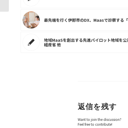
最先端を行く伊那市のDX、Maasで診察する
地域MaaSを創出する先進パイロット地域を
経産省 他
返信を残す
Want to join the discussion?
Feel free to contribute!