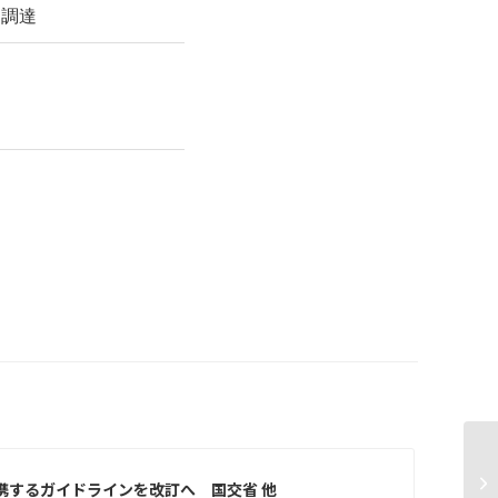
円調達
中
—
連携するガイドラインを改訂へ 国交省 他