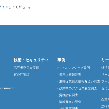
グイン
してください。
技術・セキュリティ
事例
リー
第三者委員会実績
PCフォレンジック事例
経済
官公庁実績
- 業務上横領調査
リー
- 退職従業員の情報漏えい調査
フォ
cement
- 残業中のアクセス履歴調査
セミ
- 労務訴訟調査
企業
- 情報漏えい調査
法律
- 社内不正調査