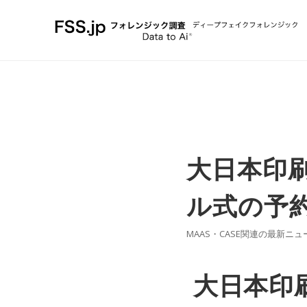
大日本印
ル式の予
MAAS・CASE関連の最新ニュ
大日本印