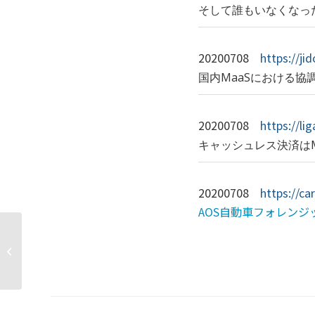
そして誰もいなくなっ
20200708
https://j
国内MaaSにおける協
20200708
https://l
キャッシュレス決済は
20200708
https://c
AOS自動車フォレンジ
「Web MaaS」は回遊経済の真骨頂
となるか?——アクアビットスパイラ
ルズ、非接触技術「スマプレ」で大
津の自動運転バス実証実験に参加へ...