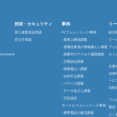
技術・セキュリティ
事例
リー
第三者委員会実績
PCフォレンジック事例
経済
官公庁実績
- 業務上横領調査
リー
- 退職従業員の情報漏えい調査
フォ
cement
- 残業中のアクセス履歴調査
セミ
- 労務訴訟調査
企業
- 情報漏えい調査
法律
- 社内不正調査
ービ
- パワハラ調査
法執
- データ改ざん調査
- 労災認定
フォ
モバイルフォレンジック事例
製品
- 携帯電話の復元調査
よく