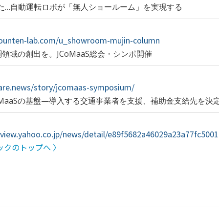
た…自動運転ロボが「無人ショールーム」を実現する
idounten-lab.com/u_showroom-mujin-column
調領域の創出を。JCoMaaS総会・シンポ開催
igare.news/story/jcomaas-symposium/
MaaSの基盤—導入する交通事業者を支援、補助金支給先を決
arview.yahoo.co.jp/news/detail/e89f5682a46029a23a77fc500
ックのトップへ 〉