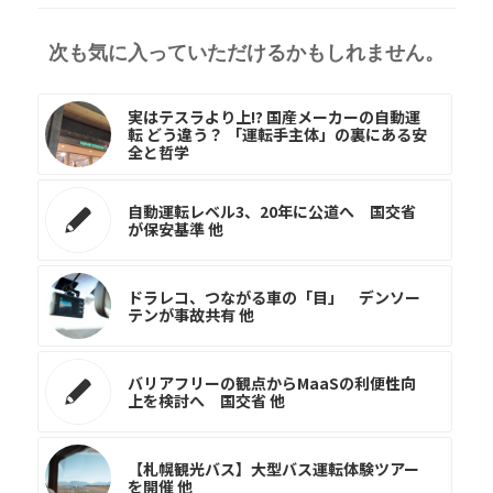
次も気に入っていただけるかもしれません。
実はテスラより上!? 国産メーカーの自動運
転 どう違う？ 「運転手主体」の裏にある安
全と哲学
自動運転レベル3、20年に公道へ 国交省
が保安基準 他
ドラレコ、つながる車の「目」 デンソー
テンが事故共有 他
バリアフリーの観点からMaaSの利便性向
上を検討へ 国交省 他
【札幌観光バス】大型バス運転体験ツアー
を開催 他