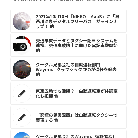
2021年10月18日『NIKKO MaaS』に「湯
西川温泉デジタルフリーパス」がラインナ
ップ！ 他
交通事故データとタクシー配車システムを
連携、交通事故防止に向けた実証実験開始
他
グーグル兄弟会社の自動運転部門
Waymo、クラフシックCEOが退任を発表
他
東京五輪でも活躍？ 自動運転車が体調変
化も把握 他
「究極の貨客混載」は自動運転タクシーで
実現する 他
グーグル兄弟会社のWaymo、運転者なし