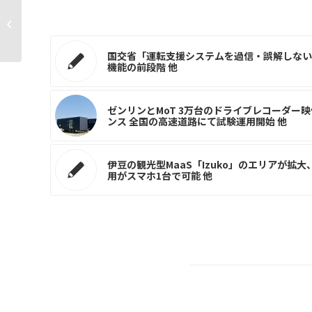
米貨物輸送UPS、ウェイモと組んで
「自動運転配送」実現へ...
国交省「運転支援システムを過信・誤解しない
機能の前段階 他
ゼンリンとMoT 3万台のドライブレコーダー
ンス 全国の高速道路にて試験運用開始 他
伊豆の観光型MaaS「Izuko」のエリアが拡
用がスマホ1台で可能 他