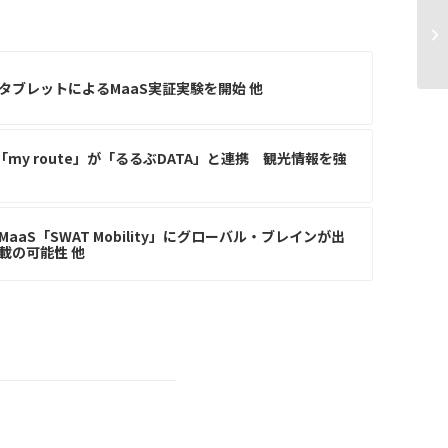
自
転
タブレットによるMaaS実証実験を開始 他
「my route」が「るるぶDATA」と連携 観光情報を強
aS「SWAT Mobility」にグローバル・ブレインが出
載の可能性 他