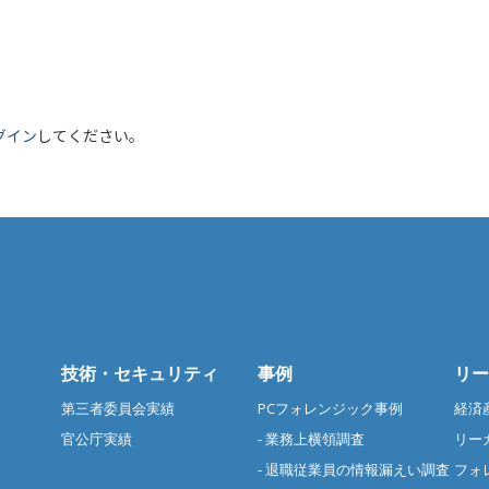
グイン
してください。
技術・セキュリティ
事例
リー
第三者委員会実績
PCフォレンジック事例
経済
官公庁実績
- 業務上横領調査
リー
- 退職従業員の情報漏えい調査
フォ