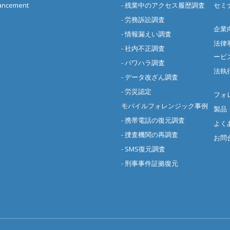
cement
- 残業中のアクセス履歴調査
セミ
- 労務訴訟調査
企業
- 情報漏えい調査
法律
- 社内不正調査
ービ
- パワハラ調査
法執
- データ改ざん調査
- 労災認定
フォ
モバイルフォレンジック事例
製品
- 携帯電話の復元調査
よく
- 捜査機関の再調査
お問
- SMS復元調査
- 刑事事件証拠復元