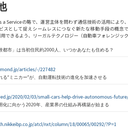
他
ity as a Serviceの略で、運営主体を問わず通信技術の活用に
ビスとして捉えシームレスにつなぐ新たな移動手段の概念で
て利用できるよう、リーガルテクノロジー（自動車フォレンジッ
験都市」は当初住民約2000人、いつかあなたも住める？
amond.jp/articles/-/227482
れる“ミニカー”が、自動運転技術の進化を加速させる
red.jp/2020/02/03/small-cars-help-drive-autonomous-future
用化に向かう2020年、産業界の仕組み再構築が始まる
ch.nikkeibp.co.jp/atcl/nxt/column/18/00065/00292/?P=1