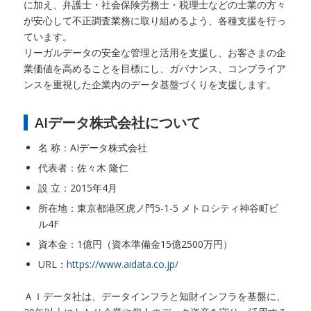
に加え、弁護士・社会保険労務士・税理士などの士業の方々
が安心して不正調査業務に取り組めるよう、各種支援を行っ
ています。
リーガルデータの安全な管理と活用を支援し、お客さまの企
業価値を高めることを目標にし、ガバナンス、コンプライア
ンスを重視した企業内のデータ基盤づくりを支援します。
AIデータ株式会社について
名 称：AIデータ株式会社
代表者：佐々木 隆仁
設 立：2015年4月
所在地：東京都港区虎ノ門5-1-5 メトロシティ神谷町ビ
ル4F
資本金：1億円（資本準備金15億2500万円）
URL：
https://www.aidata.co.jp/
ＡＩデータ社は、データインフラと知財インフラを基盤に、