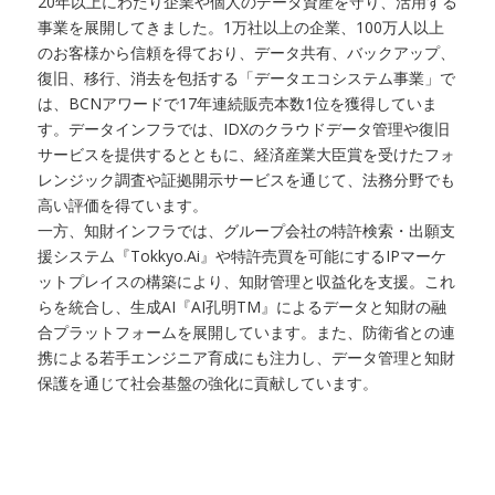
20年以上にわたり企業や個人のデータ資産を守り、活用する
事業を展開してきました。1万社以上の企業、100万人以上
のお客様から信頼を得ており、データ共有、バックアップ、
復旧、移行、消去を包括する「データエコシステム事業」で
は、BCNアワードで17年連続販売本数1位を獲得していま
す。データインフラでは、IDXのクラウドデータ管理や復旧
サービスを提供するとともに、経済産業大臣賞を受けたフォ
レンジック調査や証拠開示サービスを通じて、法務分野でも
高い評価を得ています。
一方、知財インフラでは、グループ会社の特許検索・出願支
援システム『Tokkyo.Ai』や特許売買を可能にするIPマーケ
ットプレイスの構築により、知財管理と収益化を支援。これ
らを統合し、生成AI『AI孔明TM』によるデータと知財の融
合プラットフォームを展開しています。また、防衛省との連
携による若手エンジニア育成にも注力し、データ管理と知財
保護を通じて社会基盤の強化に貢献しています。