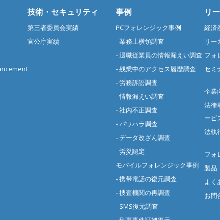
技術・セキュリティ
事例
リー
第三者委員会実績
PCフォレンジック事例
経済
官公庁実績
- 業務上横領調査
リー
- 退職従業員の情報漏えい調査
フォ
cement
- 残業中のアクセス履歴調査
セミ
- 労務訴訟調査
企業
- 情報漏えい調査
法律
- 社内不正調査
ービ
- パワハラ調査
法執
- データ改ざん調査
- 労災認定
フォ
モバイルフォレンジック事例
製品
- 携帯電話の復元調査
よく
- 捜査機関の再調査
お問
- SMS復元調査