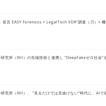
EASY Forensics × LegalTech VDR“調査（刀
研究所（NII）の先端技術と連携し “DeepFakeゼロ社
学研究所（NII）、 “見るだけでは見抜けない”時代に、AI