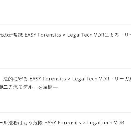
常識 EASY Forensics × LegalTech VDRによ
に守る EASY Forensics × LegalTech VDR―
御二刀流モデル」を展開―
はもう危険 EASY Forensics × LegalTech VDR