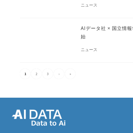
ニュース
AIデータ社 × 国立
始
ニュース
1
2
3
›
»