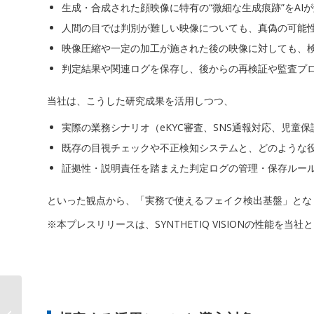
生成・合成された顔映像に特有の“微細な生成痕跡”をA
人間の目では判別が難しい映像についても、真偽の可能
映像圧縮や一定の加工が施された後の映像に対しても、
判定結果や関連ログを保存し、後からの再検証や監査プ
当社は、こうした研究成果を活用しつつ、
実際の業務シナリオ（eKYC審査、SNS通報対応、児童
既存の目視チェックや不正検知システムと、どのような
証拠性・説明責任を踏まえた判定ログの管理・保存ルー
といった観点から、「実務で使えるフェイク検出基盤」とな
※本プレスリリースは、SYNTHETIQ VISIONの性
AIデータ社、DeepFake犯罪に対抗す