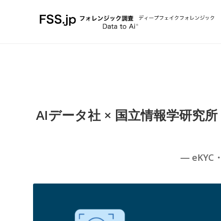
AIデータ社 × 国立情報学研
― eKY