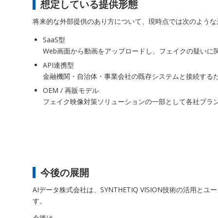
想定している提供形態
将来的な外部提供のあり方について、現時点では次のような
SaaS型
Web画面から動画をアップロードし、フェイクの疑いに
API連携型
金融機関・自治体・事業会社の既存システムと接続するた
OEM / 再販モデル
フェイク映像対策ソリューションの一部として各社ブラン
今後の展開
AIデータ株式会社は、SYNTHETIQ VISION技術の活
す。
今後は、