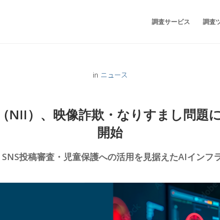
調査サービス
調査
in
ニュース
究所（NII）、映像詐欺・なりすまし問
開始
C・SNS投稿審査・児童保護への活用を見据えたAIインフ