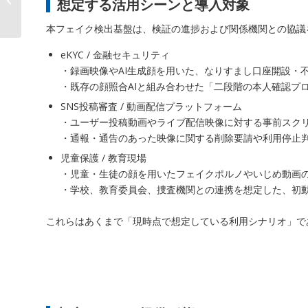
想定する活用シーンと導入対象
る新戦力、AIデータ社が...
本フェイク検出基盤は、検証の進捗および関係機関との協議
eKYC / 金融セキュリティ
・録画映像やAI生成顔を用いた、なりすまし口座開設・
・既存の顔照合AIと組み合わせた「二段階の本人確認プ
SNS投稿審査 / 動画配信プラットフォーム
・ユーザー投稿動画やライブ配信映像に対する事前スク
・通報・通告のあった映像に関する削除要請や利用停止
児童保護 / 教育現場
・児童・生徒の顔を用いたフェイクポルノやいじめ動画
・学校、教育委員会、捜査機関との連携を想定した、初
これらはあくまで「現時点で想定している利用シナリオ」で