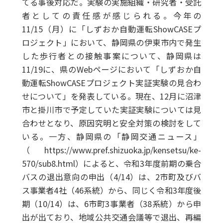
てる事後対応だ。実験の実施組織・研究者・受託
者としての責任感が感じられる。今年の
11/15（月）に「しずおか自動運転ShowCASEプ
ロジェクト」において、静岡県の伊東市内で発生
した歩行者との接触事案について、静岡県は
11/19に、県のWebページにおいて「しずおか自
動運転ShowCASEプロジェクト実証実験の見合わ
せについて」を発表している。現在、12月に沼津
市と掛川市で予定していた実証実験については見
合わせとなり、原因究明と安全対策の検討をして
いる。一方、静岡県の「静岡交通ニュース」
（https://www.pref.shizuoka.jp/kensetsu/ke-
570/sub8.html）によると、令和3年度前期の乗合
バスの退出意向の申出（4/14）は、2市町及びバ
ス事業者4社（46系統）から、同じく令和3年度後
期（10/14）は、6市町3事業者（38系統）から申
出が出ており、地域公共交通会議等で退出、再編