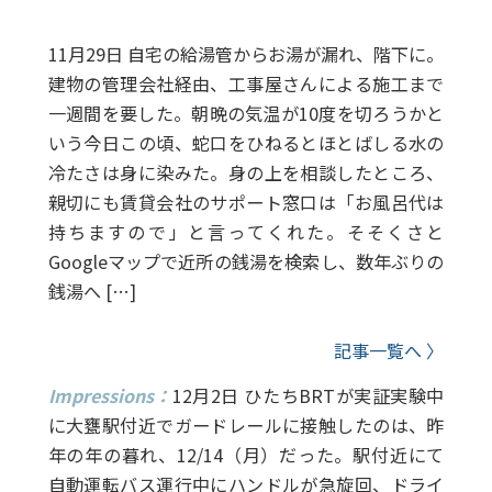
11月29日 自宅の給湯管からお湯が漏れ、階下に。
建物の管理会社経由、工事屋さんによる施工まで
一週間を要した。朝晩の気温が10度を切ろうかと
いう今日この頃、蛇口をひねるとほとばしる水の
冷たさは身に染みた。身の上を相談したところ、
親切にも賃貸会社のサポート窓口は「お風呂代は
持ちますので」と言ってくれた。そそくさと
Googleマップで近所の銭湯を検索し、数年ぶりの
銭湯へ […]
記事一覧へ 〉
Impressions：
12月2日 ひたちBRTが実証実験中
に大甕駅付近でガードレールに接触したのは、昨
年の年の暮れ、12/14（月）だった。駅付近にて
自動運転バス運行中にハンドルが急旋回、ドライ