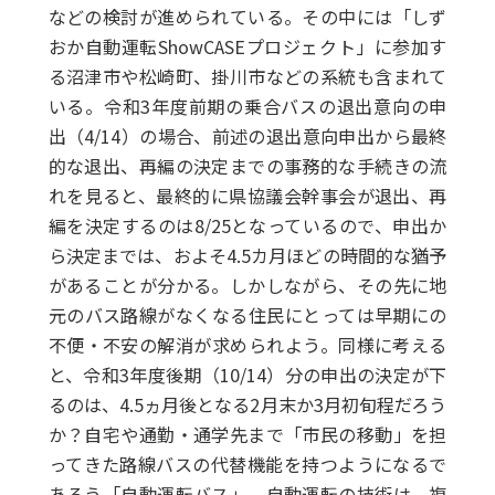
などの検討が進められている。その中には「しず
おか自動運転ShowCASEプロジェクト」に参加す
る沼津市や松崎町、掛川市などの系統も含まれて
いる。令和3年度前期の乗合バスの退出意向の申
出（4/14）の場合、前述の退出意向申出から最終
的な退出、再編の決定までの事務的な手続きの流
れを見ると、最終的に県協議会幹事会が退出、再
編を決定するのは8/25となっているので、申出か
ら決定までは、およそ4.5カ月ほどの時間的な猶予
があることが分かる。しかしながら、その先に地
元のバス路線がなくなる住民にとっては早期にの
不便・不安の解消が求められよう。同様に考える
と、令和3年度後期（10/14）分の申出の決定が下
るのは、4.5ヵ月後となる2月末か3月初旬程だろう
か？自宅や通勤・通学先まで「市民の移動」を担
ってきた路線バスの代替機能を持つようになるで
あろう「自動運転バス」。自動運転の技術は、複