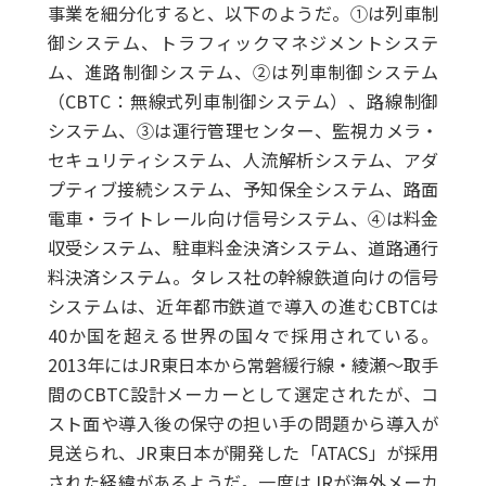
事業を細分化すると、以下のようだ。①は列車制
御システム、トラフィックマネジメントシステ
ム、進路制御システム、②は列車制御システム
（CBTC：無線式列車制御システム）、路線制御
システム、③は運行管理センター、監視カメラ・
セキュリティシステム、人流解析システム、アダ
プティブ接続システム、予知保全システム、路面
電車・ライトレール向け信号システム、④は料金
収受システム、駐車料金決済システム、道路通行
料決済システム。タレス社の幹線鉄道向けの信号
システムは、近年都市鉄道で導入の進むCBTCは
40か国を超える世界の国々で採用されている。
2013年にはJR東日本から常磐緩行線・綾瀬～取手
間のCBTC設計メーカーとして選定されたが、コ
スト面や導入後の保守の担い手の問題から導入が
見送られ、JR東日本が開発した「ATACS」が採用
された経緯があるようだ。一度はJRが海外メーカ