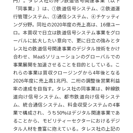
円）。タレス社の持つ鉄道信号関連事業（以下
「同事業」）は、①鉄道信号システム、②鉄道運
行管理システム、③通信システム、④チケッティ
ング分野。同社の2020年度の売上高は、16億ユー
ロ。本買収で日立は鉄道信号システム事業をグロ
ーバルに拡大したい意向で、更に日立の強みとタ
レス社の鉄道信号関連事業のデジタル技術をかけ
合わせ、MaaSソリューションのグローバルでの
事業展開を加速させることを目的としている。こ
れらの事業は買収クロージングから4年後となる
2026年度に売上高1兆円、二桁の調整後営業利益
率の達成を目指す。タレス社の同事業は、幹線鉄
道向け信号システム、都市鉄道向け信号システ
ム、統合通信システム、料金収受システムの4事
業で構成され、うち50%はデジタル関連事業であ
ることから、モビリティーセクターにおけるデジ
タル人材を豊富に抱えている。タレス社の上記の