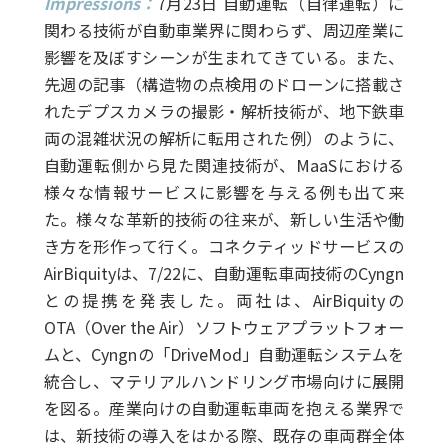
Impressions：
7月23日 自動運転（自律運転）に
関わる技術が自動車業界に関わらず、周辺産業に
影響を及ぼすシーンが生まれてきている。また、
先週の記事（構造物の点検用のドローンに搭載さ
れたデプスカメラの撮影・解析技術が、地下鉄車
両の混雑状況の解析に転用された例）のように、
自動運転側から見た関連技術が、MaaSにおける
様々な情報サービスに影響を与える例も出て来
た。様々な革新的技術の往来が、新しい生活や働
き方を形作って行く。コネクティッドサービスの
AirBiquityは、7/22に、自動運転車両技術のCyngn
との提携を発表した。両社は、AirBiquityの
OTA（Over the Air）ソフトウェアプラットフォー
ムと、Cyngnの「DriveMod」自動運転システムを
統合し、マテリアルハンドリング市場向けに展開
を図る。産業向けの自動運転車両を抱える業界で
は、新技術の導入をはかる際、既存の車両群全体