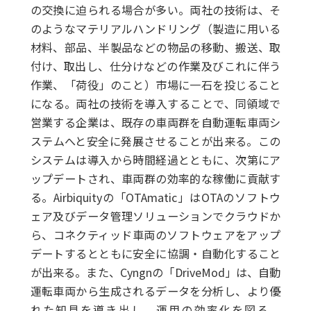
の交換に迫られる場合が多い。両社の技術は、そ
のようなマテリアルハンドリング（製造に用いる
材料、部品、半製品などの物品の移動、搬送、取
付け、取出し、仕分けなどの作業及びこれに伴う
作業、「荷役」のこと）市場に一石を投じること
になる。両社の技術を導入することで、同領域で
営業する企業は、既存の車両群を自動運転車両シ
ステムへと安全に発展させることが出来る。この
システムは導入から時間経過とともに、次第にア
ップデートされ、車両群の効率的な稼働に貢献す
る。Airbiquityの「OTAmatic」はOTAのソフトウ
ェア及びデータ管理ソリューションでクラウドか
ら、コネクティッド車両のソフトウェアをアップ
デートするとともに安全に協調・自動化すること
が出来る。また、Cyngnの「DriveMod」は、自動
運転車両から生成されるデータを分析し、より優
れた知見を導き出し、運用の効率化を図る。