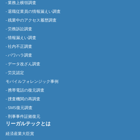
- 業務上横領調査
- 退職従業員の情報漏えい調査
- 残業中のアクセス履歴調査
- 労務訴訟調査
- 情報漏えい調査
- 社内不正調査
- パワハラ調査
- データ改ざん調査
- 労災認定
モバイルフォレンジック事例
- 携帯電話の復元調査
- 捜査機関の再調査
- SMS復元調査
- 刑事事件証拠復元
リーガルテックとは
経済産業大臣賞