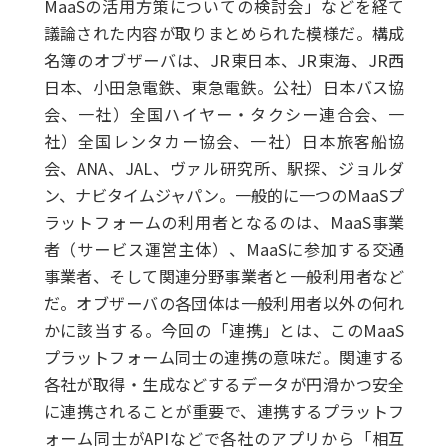
MaaSの活用方策についての検討会」などを経て
議論された内容が取りまとめられた模様だ。構成
名簿のオブザーバは、JR東日本、JR東海、JR西
日本、小田急電鉄、東急電鉄。公社）日本バス協
会、一社）全国ハイヤー・タクシー連合会、一
社）全国レンタカー協会、一社）日本旅客船協
会、ANA、JAL、ヴァル研究所、駅探、ジョルダ
ン、ナビタイムジャパン。一般的に一つのMaaSプ
ラットフォームの利用者となるのは、MaaS事業
者（サービス運営主体）、MaaSに参加する交通
事業者、そして関連分野事業者と一般利用者など
だ。オブザーバの各団体は一般利用者以外の何れ
かに該当する。今回の「連携」とは、このMaaS
プラットフォーム同士の連携の意味だ。関連する
各社が取得・生成などするデータが円滑かつ安全
に連携されることが重要で、連携するプラットフ
ォーム同士がAPIなどで各社のアプリから「相互