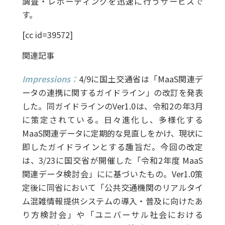
調査・レポーティングを迅速に行うサービスで
す。
[cc id=39572]
関連記事
Impressions：
4/9に国土交通省は「MaaS関連デ
ータの連携に関するガイドライン」の改訂を発表
した。同ガイドラインのVer1.0は、令和2の年3月
に策定されている。日々進化し、多様化する
MaaS関連データに定期的な見直しをかけ、現状に
即したガイドラインとする趣旨だ。今回の改定
は、3/23に国交省が開催した「令和2年度 MaaS
関連データ検討会」にに基づいたもの。Ver1.0策
定後に同省において「公共交通機関のリアルタイ
ム混雑情報提供システムの導入・普及に向けたあ
り方検討会」や「ユニバーサル社会における