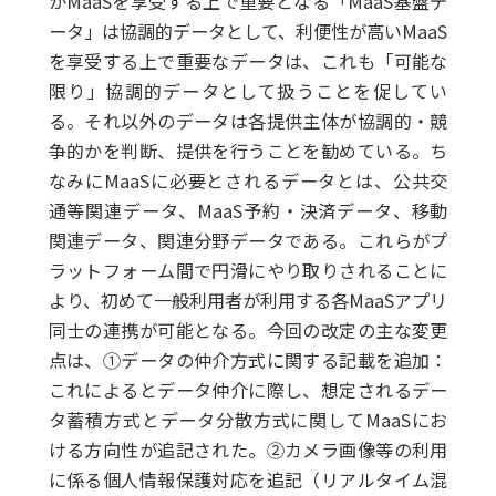
がMaaSを享受する上で重要となる「MaaS基盤デ
ータ」は協調的データとして、利便性が高いMaaS
を享受する上で重要なデータは、これも「可能な
限り」協調的データとして扱うことを促してい
る。それ以外のデータは各提供主体が協調的・競
争的かを判断、提供を行うことを勧めている。ち
なみにMaaSに必要とされるデータとは、公共交
通等関連データ、MaaS予約・決済データ、移動
関連データ、関連分野データである。これらがプ
ラットフォーム間で円滑にやり取りされることに
より、初めて一般利用者が利用する各MaaSアプリ
同士の連携が可能となる。今回の改定の主な変更
点は、①データの仲介方式に関する記載を追加：
これによるとデータ仲介に際し、想定されるデー
タ蓄積方式とデータ分散方式に関してMaaSにお
ける方向性が追記された。②カメラ画像等の利用
に係る個人情報保護対応を追記（リアルタイム混