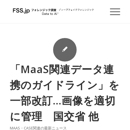
「MaaS関連データ連
携のガイドライン」を
一部改訂…画像を適切
に管理 国交省 他
MAAS・CASE関連の最新ニュース