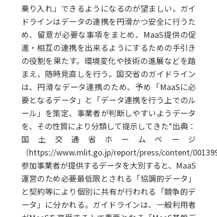
乗り入れ」できるようになるのが望ましい。ガイ
ドラインはデータの連携を円滑かつ安全に行うた
め、留意が必要な事項をまとめ、MaaS提供の促
進・相互の連携を出来るようにするための手引き
の役割を果たす。環境変化や技術の進展などを踏
まえ、随時見直しを行う。国交省のガイドライン
は、円滑なデータ連携のため、予め「MaaSに必
要となるデータ」と「データ連携を行う上でのル
ール」を策定、事業者が判断しやすいようデータ
を、その性質により分類して提示してきた*出典：
国土交通省ホームページ
（https://www.mlit.go.jp/report/press/content/001
参加事業者が提供するデータを大別すると、MaaS
運営のため必要最低限とされる「協調的データ」
と契約等により個別に共有が行われる「競争的デ
ータ」に分かれる。ガイドラインは、一般利用者