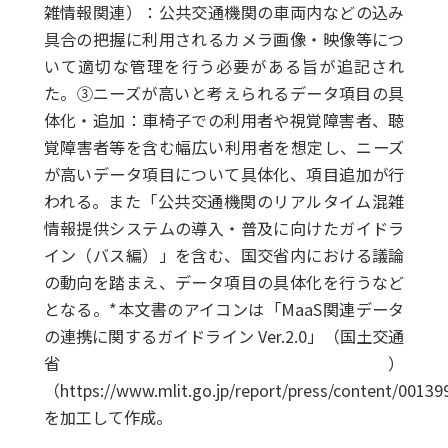
雑情報関連）：公共交通機関の車両内などの込み
具合の把握に利用されるカメラ画像・映像等につ
いて適切な管理を行う必要がある旨が追記され
た。③ニーズが高いと考えられるデータ項目の具
体化・追加：車椅子での利用者や視覚障害者、聴
覚障害者等を含む幅広い利用者を想定し、ニーズ
が高いデータ項目について具体化、項目追加が行
われる。また「公共交通機関のリアルタイム混雑
情報提供システムの導入・普及に向けたガイドラ
イン（バス編）」を含む、国交省内における議論
の動向を踏まえ、データ項目の具体化を行うなど
となる。*本文書のアイコンは「MaaS関連データ
の連携に関するガイドライン Ver.2.0」（国土交通
省）
（https://www.mlit.go.jp/report/press/content/0013
を加工して作成。