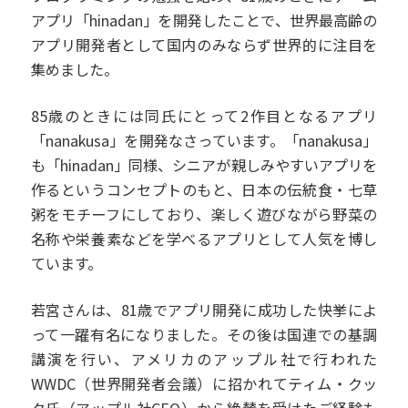
アプリ「hinadan」を開発したことで、世界最高齢の
アプリ開発者として国内のみならず世界的に注目を
集めました。
85歳のときには同氏にとって2作目となるアプリ
「nanakusa」を開発なさっています。「nanakusa」
も「hinadan」同様、シニアが親しみやすいアプリを
作るというコンセプトのもと、日本の伝統食・七草
粥をモチーフにしており、楽しく遊びながら野菜の
名称や栄養素などを学べるアプリとして人気を博し
ています。
若宮さんは、81歳でアプリ開発に成功した快挙によ
って一躍有名になりました。その後は国連での基調
講演を行い、アメリカのアップル社で行われた
WWDC（世界開発者会議）に招かれてティム・クッ
ク氏（アップル社CEO）から絶賛を受けたご経験も