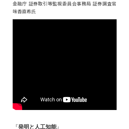
金融庁 証券取引等監視委員会事務局 証券調査官
味香直希氏
『
発明と人工知能
』