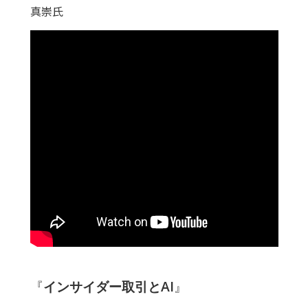
真崇氏
『
インサイダー取引とAI
』