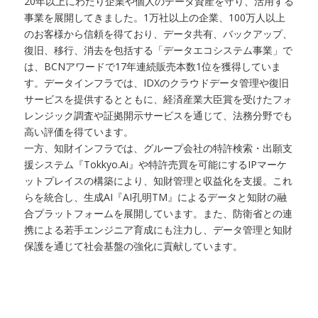
20年以上にわたり企業や個人のデータ資産を守り、活用する
事業を展開してきました。1万社以上の企業、100万人以上
のお客様から信頼を得ており、データ共有、バックアップ、
復旧、移行、消去を包括する「データエコシステム事業」で
は、BCNアワードで17年連続販売本数1位を獲得していま
す。データインフラでは、IDXのクラウドデータ管理や復旧
サービスを提供するとともに、経済産業大臣賞を受けたフォ
レンジック調査や証拠開示サービスを通じて、法務分野でも
高い評価を得ています。
一方、知財インフラでは、グループ会社の特許検索・出願支
援システム『Tokkyo.Ai』や特許売買を可能にするIPマーケ
ットプレイスの構築により、知財管理と収益化を支援。これ
らを統合し、生成AI『AI孔明TM』によるデータと知財の融
合プラットフォームを展開しています。また、防衛省との連
携による若手エンジニア育成にも注力し、データ管理と知財
保護を通じて社会基盤の強化に貢献しています。