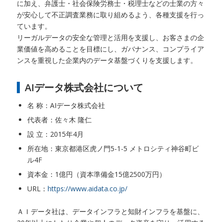
に加え、弁護士・社会保険労務士・税理士などの士業の方々
が安心して不正調査業務に取り組めるよう、各種支援を行っ
ています。
リーガルデータの安全な管理と活用を支援し、お客さまの企
業価値を高めることを目標にし、ガバナンス、コンプライア
ンスを重視した企業内のデータ基盤づくりを支援します。
AIデータ株式会社について
名 称：AIデータ株式会社
代表者：佐々木 隆仁
設 立：2015年4月
所在地：東京都港区虎ノ門5-1-5 メトロシティ神谷町ビ
ル4F
資本金：1億円（資本準備金15億2500万円）
URL：
https://www.aidata.co.jp/
ＡＩデータ社は、データインフラと知財インフラを基盤に、