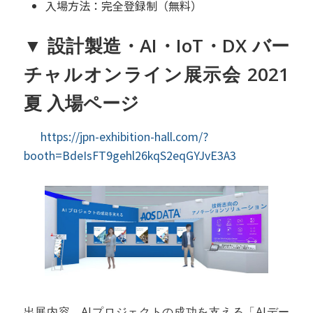
入場方法：完全登録制（無料）
▼ 設計製造・AI・IoT・DX バー
チャルオンライン展示会 2021
夏 入場ページ
https://jpn-exhibition-hall.com/?
booth=BdeIsFT9gehl26kqS2eqGYJvE3A3
出展内容
AIプロジェクトの成功を支える「AIデー