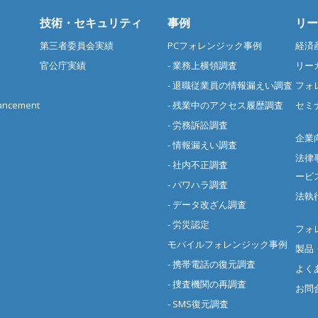
技術・セキュリティ
事例
リー
第三者委員会実績
PCフォレンジック事例
経済
官公庁実績
- 業務上横領調査
リー
- 退職従業員の情報漏えい調査
フォ
cement
- 残業中のアクセス履歴調査
セミ
- 労務訴訟調査
企業
- 情報漏えい調査
法律
- 社内不正調査
ービ
- パワハラ調査
法執
- データ改ざん調査
- 労災認定
フォ
モバイルフォレンジック事例
製品
- 携帯電話の復元調査
よく
- 捜査機関の再調査
お問
- SMS復元調査